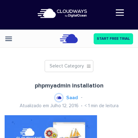
Abre a navegação
START FREE TRIAL
Categories
Select Category
phpmyadmin installation
Saad
Atualizado em Julho 12, 2016
< 1
min de leitura