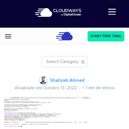
Abre a navegação
START FREE TRIAL
Categories
Select Category
Shahzeb Ahmed
Atualizado em Outubro 13, 2022
< 1
min de leitura