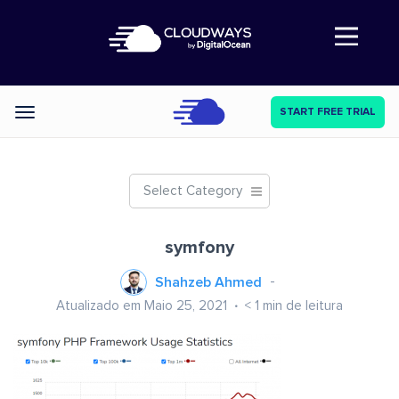
Abre a navegação
START FREE TRIAL
Categories
Select Category
symfony
Shahzeb Ahmed
Atualizado em Maio 25, 2021
< 1
min de leitura