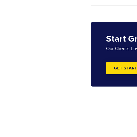
Start G
Our Clients L
GET START