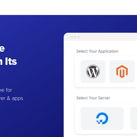
e
 Its
e for
ver & apps