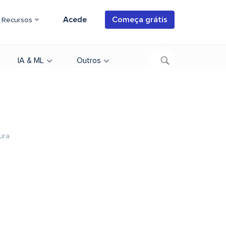
Acede
Começa grátis
Recursos
IA & ML
Outros
tura