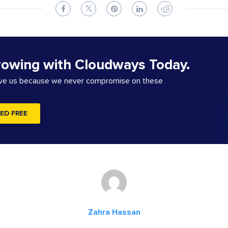
rowing with Cloudways Today.
ove us because we never compromise on these
ED FREE
Zahra Hassan