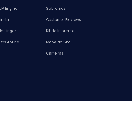
WP Engine
Sobre nós
insta
Customer Reviews
ostinger
Kit de Imprensa
SiteGround
Mapa do Site
Carreiras
© 2026 Cloudways, LLC