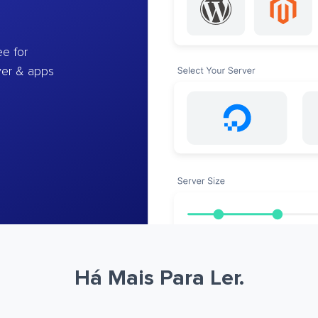
e for
ver & apps
Há Mais Para Ler.