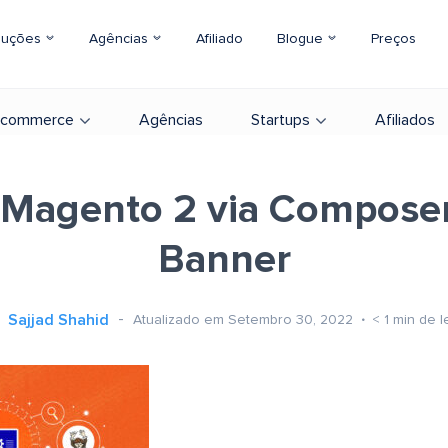
luções
Agências
Afiliado
Blogue
Preços
-commerce
Agências
Startups
Afiliados
l Magento 2 via Compose
Banner
Sajjad Shahid
Atualizado em Setembro 30, 2022
< 1
min de l