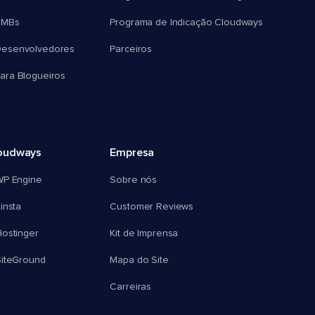
SMBs
Programa de Indicação Cloudways
esenvolvedores
Parceiros
ra Blogueiros
oudways
Empresa
WP Engine
Sobre nós
insta
Customer Reviews
ostinger
Kit de Imprensa
SiteGround
Mapa do Site
Carreiras