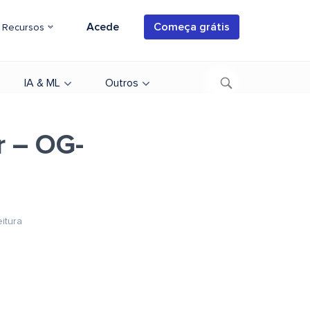
Acede
Começa grátis
Recursos
IA & ML
Outros
r – OG-
eitura