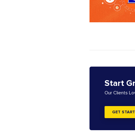
Start G
Our Clients L
GET START