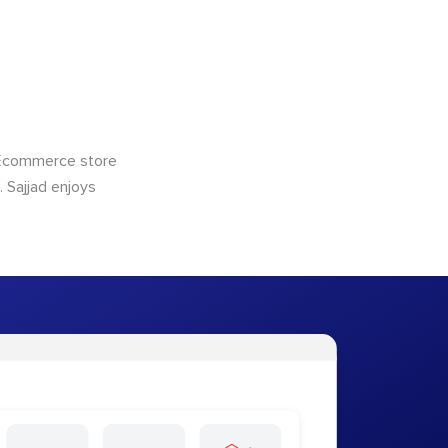
 Ecommerce store
 Sajjad enjoys