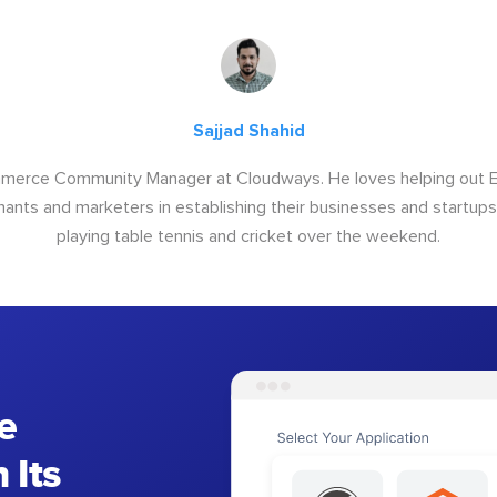
Sajjad Shahid
ommerce Community Manager at Cloudways. He loves helping out
ants and marketers in establishing their businesses and startups.
playing table tennis and cricket over the weekend.
e
 Its