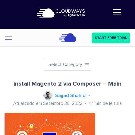
Abre a navegação
START FREE TRIAL
Categories
Select Category
install Magento 2 via Composer – Main
Sajjad Shahid
Atualizado em Setembro 30, 2022
< 1
min de leitura