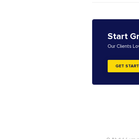
Start G
Our Clients L
GET START