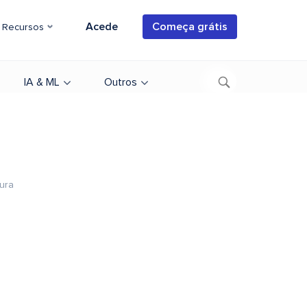
Acede
Começa grátis
Recursos
IA & ML
Outros
tura