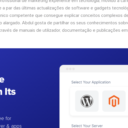
ofissional de marketing experiente em tecnologia, movido a café 
 a par das últimas actualizações de software e gadgets tecnol
cnico competente que consegue explicar conceitos complexos d
o alargado. Abdul gosta de partilhar os seus conhecimentos sobre
ravés de manuais de utilizador, documentação e publicações em
e
 Its
e for
ver & apps