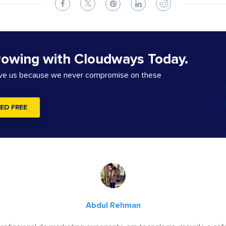
rowing with Cloudways Today.
ove us because we never compromise on these
ED FREE
Abdul Rehman