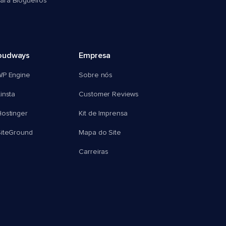
ra Blogueiros
oudways
Empresa
WP Engine
Sobre nós
insta
Customer Reviews
ostinger
Kit de Imprensa
SiteGround
Mapa do Site
Carreiras