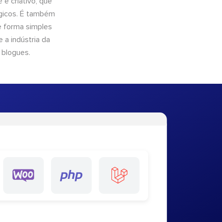
e criativo, que
ógicos. É também
e forma simples
 a indústria da
 blogues.