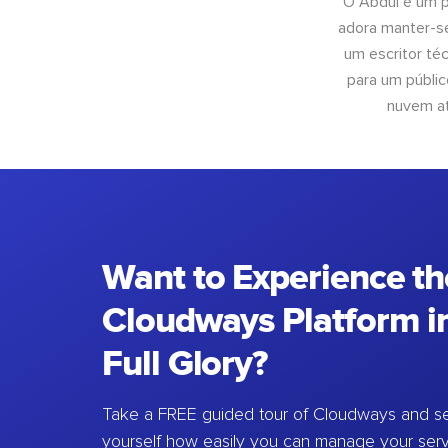
O Abdul é um pr
adora manter-se
um escritor té
para um públic
nuvem at
Want to Experience th
Cloudways Platform in
Full Glory?
Take a FREE guided tour of Cloudways and se
yourself how easily you can manage your ser