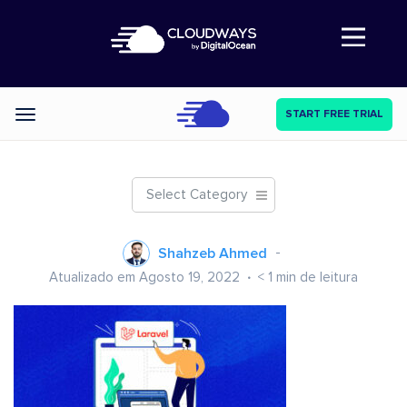
Abre a navegação
START FREE TRIAL
Categories
Select Category
Shahzeb Ahmed
Atualizado em Agosto 19, 2022
< 1
min de leitura