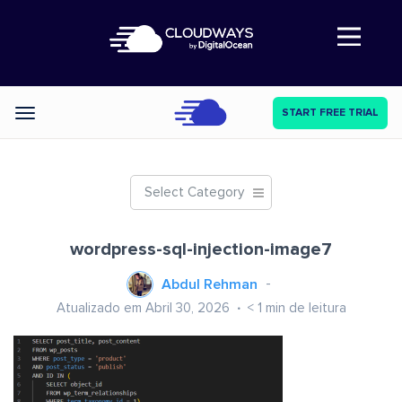
Abre a navegação
START FREE TRIAL
Categories
Select Category
wordpress-sql-injection-image7
Abdul Rehman
Atualizado em Abril 30, 2026
< 1
min de leitura