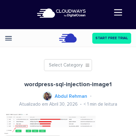
Abre a navegação
START FREE TRIAL
Categories
Select Category
wordpress-sql-injection-image1
Abdul Rehman
Atualizado em Abril 30, 2026
< 1
min de leitura