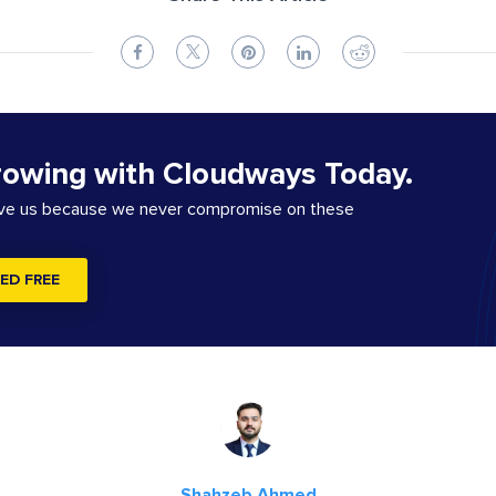
rowing with Cloudways Today.
ove us because we never compromise on these
ED FREE
Shahzeb Ahmed