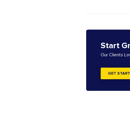
Start G
Our Clients L
GET START