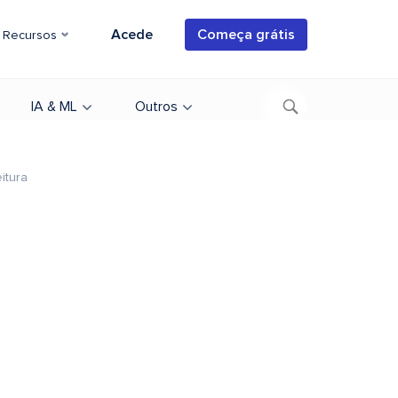
Acede
Começa grátis
Recursos
IA & ML
Outros
itura