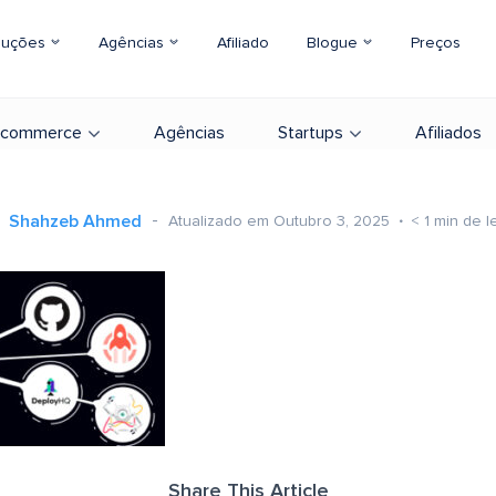
luções
Agências
Afiliado
Blogue
Preços
-commerce
Agências
Startups
Afiliados
Shahzeb Ahmed
Atualizado em Outubro 3, 2025
< 1
min de le
Share This Article