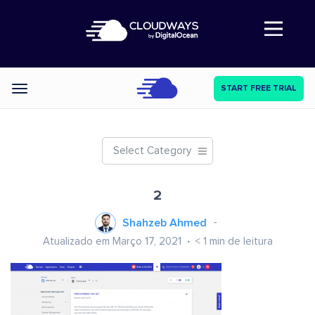
Abre a navegação
START FREE TRIAL
Categories
Select Category
2
Shahzeb Ahmed
Atualizado em Março 17, 2021
< 1
min de leitura