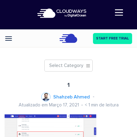
Abre a navegação
START FREE TRIAL
Categories
Select Category
1
Shahzeb Ahmed
Atualizado em Março 17, 2021
< 1
min de leitura