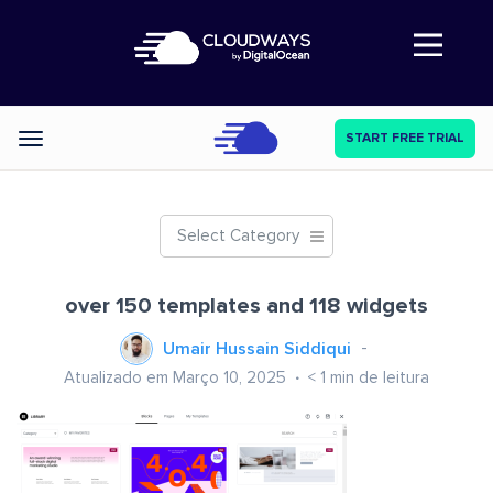
Abre a navegação
START FREE TRIAL
Categories
Select Category
over 150 templates and 118 widgets
Umair Hussain Siddiqui
Atualizado em Março 10, 2025
< 1
min de leitura