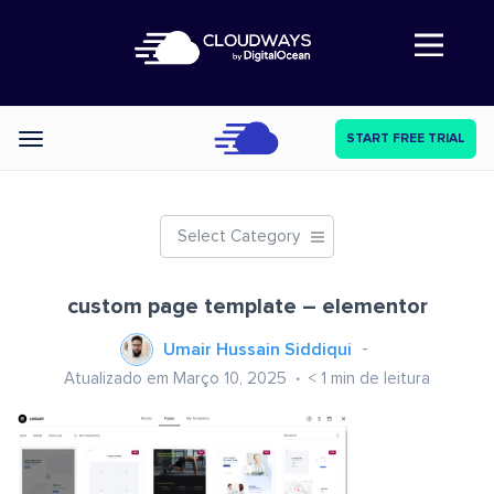
Abre a navegação
START FREE TRIAL
Categories
Select Category
custom page template – elementor
Umair Hussain Siddiqui
Atualizado em Março 10, 2025
< 1
min de leitura