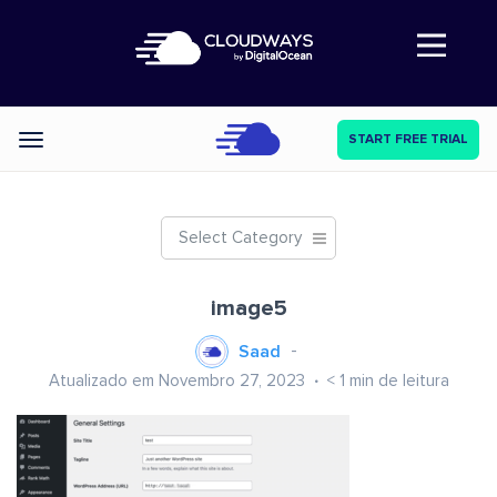
Abre a navegação
START FREE TRIAL
Categories
Select Category
image5
Saad
Atualizado em Novembro 27, 2023
< 1
min de leitura