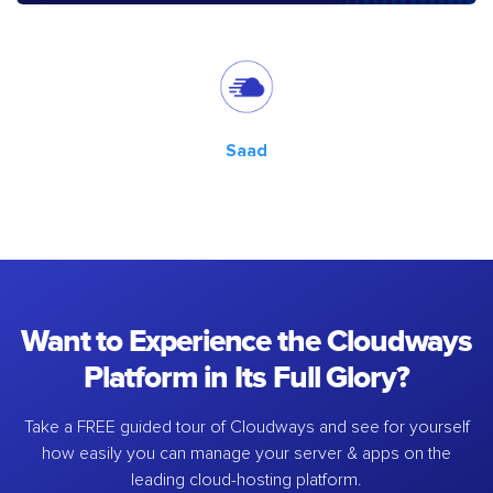
Saad
Want to Experience the Cloudways
Platform in Its Full Glory?
Take a FREE guided tour of Cloudways and see for yourself
how easily you can manage your server & apps on the
leading cloud-hosting platform.