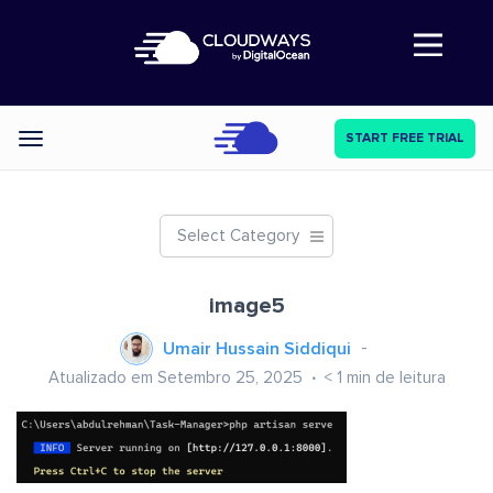
Abre a navegação
START FREE TRIAL
Categories
Select Category
image5
Umair Hussain Siddiqui
Atualizado em Setembro 25, 2025
< 1
min de leitura