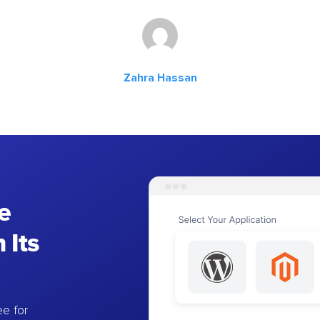
Zahra Hassan
e
 Its
e for