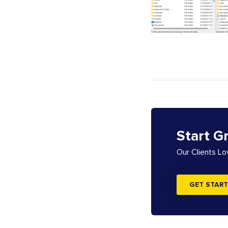
Start G
Our Clients L
GET START