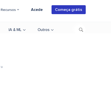
Acede
Começa grátis
Recursos
IA & ML
Outros
ra