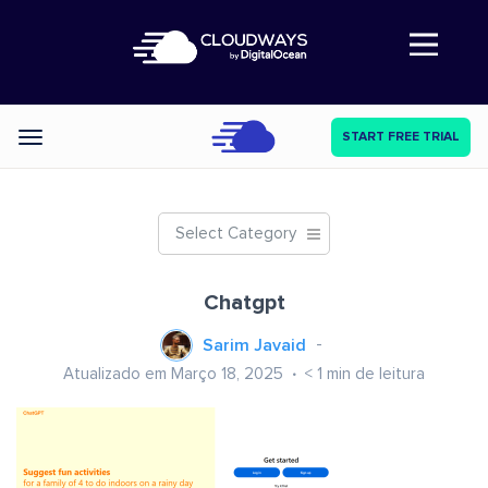
Abre a navegação
START FREE TRIAL
Categories
Select Category
Chatgpt
Sarim Javaid
Atualizado em Março 18, 2025
< 1
min de leitura