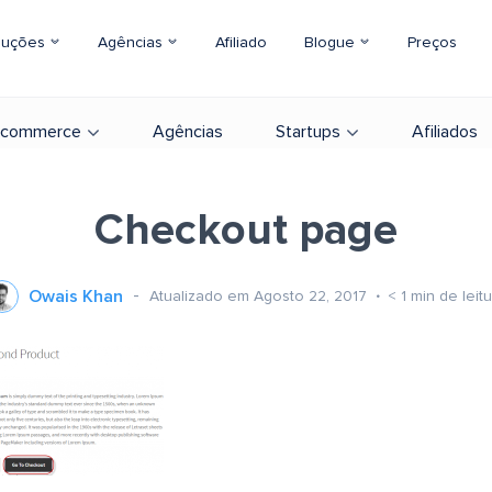
luções
Agências
Afiliado
Blogue
Preços
-commerce
Agências
Startups
Afiliados
Checkout page
Owais Khan
Atualizado em Agosto 22, 2017
< 1
min de leit