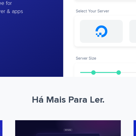
e for
ver & apps
Há Mais Para Ler.