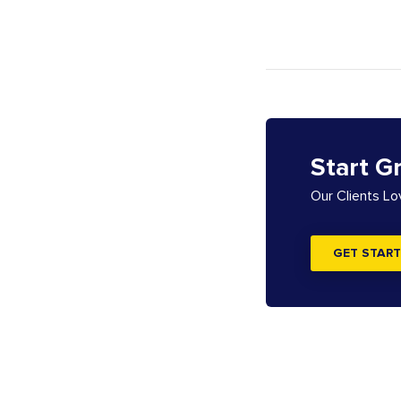
Start G
Our Clients L
GET START