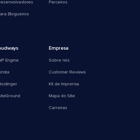
esenvolvedores
Parceiros
ra Blogueiros
oudways
Empresa
WP Engine
Sobre nós
insta
Customer Reviews
ostinger
Kit de Imprensa
SiteGround
Mapa do Site
Carreiras