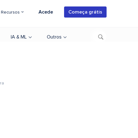
Acede
Começa grátis
Recursos
IA & ML
Outros
ura