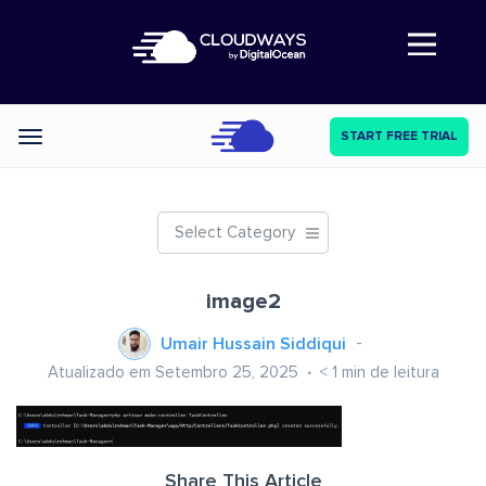
Abre a navegação
START FREE TRIAL
Categories
Select Category
image2
Umair Hussain Siddiqui
Atualizado em Setembro 25, 2025
< 1
min de leitura
Share This Article