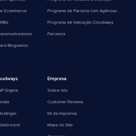
e Ecommerce
Programa de Parceria com Agências
SMBs
Programa de Indicação Cloudways
esenvolvedores
Parceiros
ra Blogueiros
oudways
Empresa
WP Engine
Sobre nós
insta
Customer Reviews
ostinger
Kit de Imprensa
SiteGround
Mapa do Site