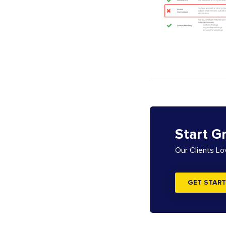
Start G
Our Clients L
GET START