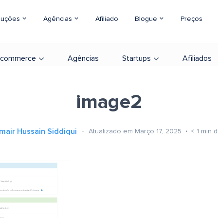
luções
Agências
Afiliado
Blogue
Preços
-commerce
Agências
Startups
Afiliados
image2
mair Hussain Siddiqui
Atualizado em Março 17, 2025
< 1
min d