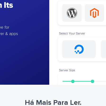
 Its
e for
ver & apps
Há Mais Para Ler.