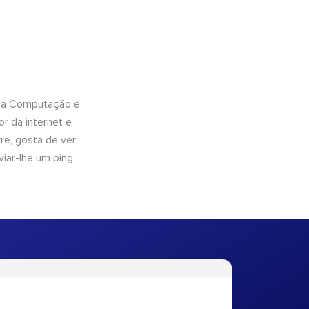
 da Computação e
r da internet e
e, gosta de ver
viar-lhe um ping