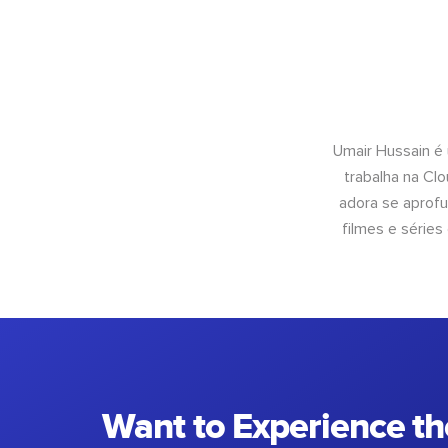
Umair Hussain é
trabalha na Cl
adora se aprof
filmes e séries
Want to Experience th