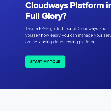
Cloudways Platform in
Full Glory?
Take a FREE guided tour of Cloudways and se
yourself how easily you can manage your ser
on the leading cloud-hosting platform.
START MY TOUR