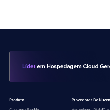
Líder
em Hospedagem Cloud Gere
Produto
Provedores De Nuve
Cloudways Flexible
Hospedagem DigitalOce