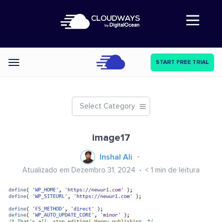
Abre a navegação
START FREE TRIAL
Categories
Select Category
image17
Inshal Ali
Atualizado em Dezembro 31, 2024
< 1
min de leitura