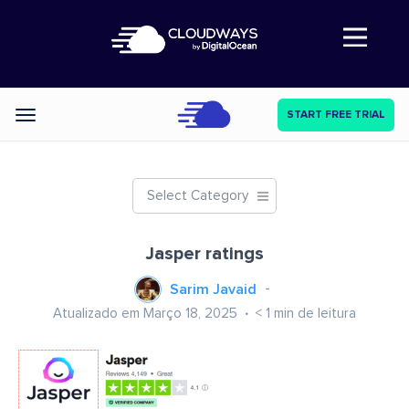
Abre a navegação
START FREE TRIAL
Categories
Select Category
Jasper ratings
Sarim Javaid
Atualizado em Março 18, 2025
< 1
min de leitura