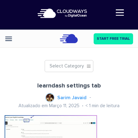
Abre a navegação
START FREE TRIAL
Categories
Select Category
learndash settings tab
Sarim Javaid
Atualizado em Março 11, 2025
< 1
min de leitura