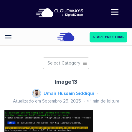
Abre a navegação
START FREE TRIAL
Categories
Select Category
image13
Umair Hussain Siddiqui
Atualizado em Setembro 25, 2025
< 1
min de leitura