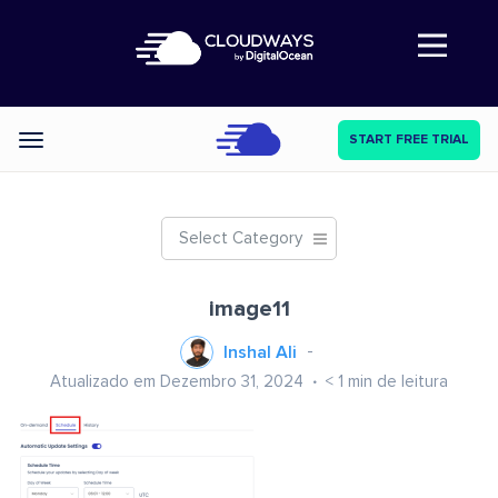
Abre a navegação
START FREE TRIAL
Categories
Select Category
image11
Inshal Ali
Atualizado em Dezembro 31, 2024
< 1
min de leitura