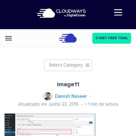
Abre a navegação
START FREE TRIAL
Categories
Select Category
image11
Danish Naseer
Atualizado em Junho 23, 2016
< 1
min de leitura