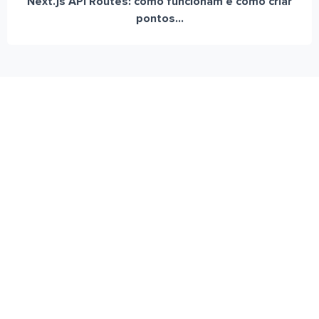
Next.js API Routes: como funcionam e como criar
pontos...