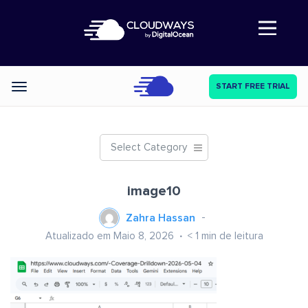
Abre a navegação
START FREE TRIAL
Categories
Select Category
image10
Zahra Hassan
Atualizado em Maio 8, 2026
< 1
min de leitura