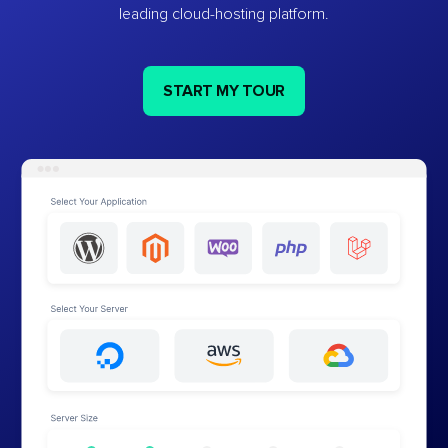
leading cloud-hosting platform.
START MY TOUR