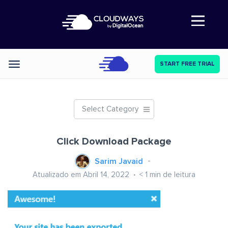
Abre a navegação
START FREE TRIAL
Categories
Select Category
Click Download Package
Sarim Javaid
Atualizado em Abril 14, 2022
< 1
min de leitura