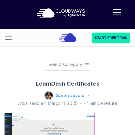
Abre a navegação
START FREE TRIAL
Categories
Select Category
LearnDash Certificates
Sarim Javaid
Atualizado em Março 11, 2025
< 1
min de leitura