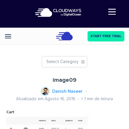
Abre a navegação
START FREE TRIAL
Categories
Select Category
image09
Danish Naseer
Atualizado em Agosto 16, 2016
< 1
min de leitura