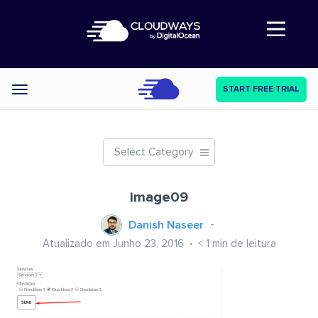
Abre a navegação
START FREE TRIAL
Categories
Select Category
image09
Danish Naseer
Atualizado em Junho 23, 2016
< 1
min de leitura