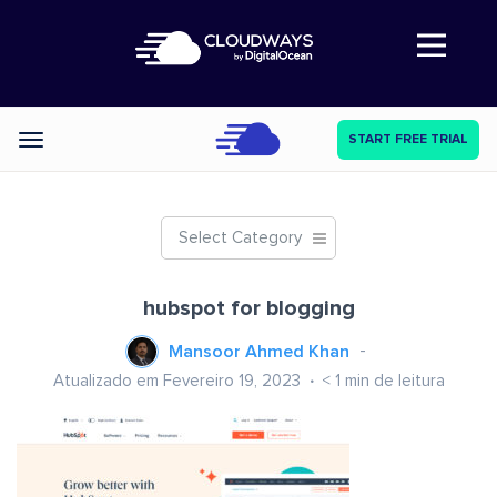
Abre a navegação
START FREE TRIAL
Categories
Select Category
hubspot for blogging
Mansoor Ahmed Khan
Atualizado em Fevereiro 19, 2023
< 1
min de leitura