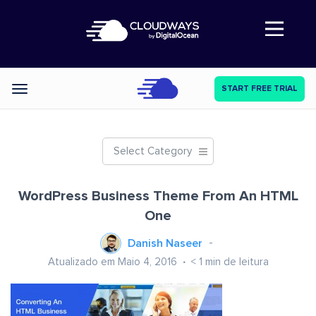
Abre a navegação
START FREE TRIAL
Categories
Select Category
WordPress Business Theme From An HTML
One
Danish Naseer
Atualizado em Maio 4, 2016
< 1
min de leitura