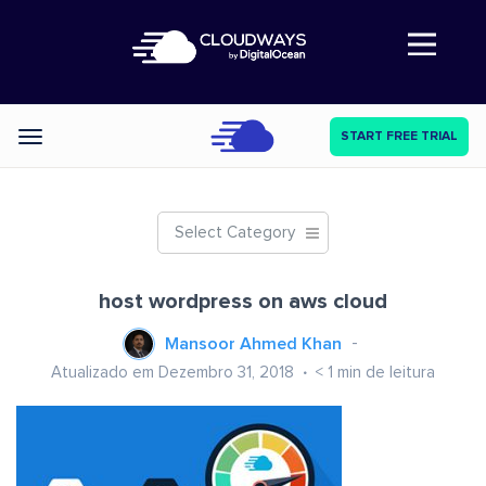
Abre a navegação
START FREE TRIAL
Categories
Select Category
host wordpress on aws cloud
Mansoor Ahmed Khan
Atualizado em Dezembro 31, 2018
< 1
min de leitura