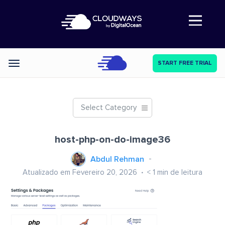
Abre a navegação
START FREE TRIAL
Categories
Select Category
host-php-on-do-image36
Abdul Rehman
Atualizado em Fevereiro 20, 2026
< 1
min de leitura