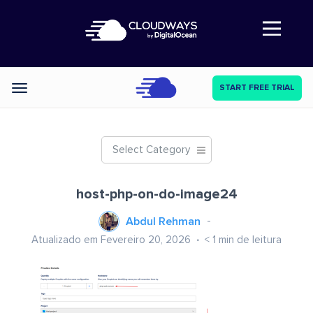
Abre a navegação
START FREE TRIAL
Categories
Select Category
host-php-on-do-image24
Abdul Rehman
Atualizado em Fevereiro 20, 2026
< 1
min de leitura