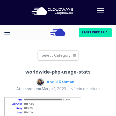
Abre a navegação
START FREE TRIAL
Categories
Select Category
worldwide-php-usage-stats
Abdul Rehman
Atualizado em Março 1, 2023
< 1
min de leitura