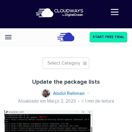
Abre a navegação
START FREE TRIAL
Categories
Select Category
Update the package lists
Abdul Rehman
Atualizado em Março 2, 2023
< 1
min de leitura