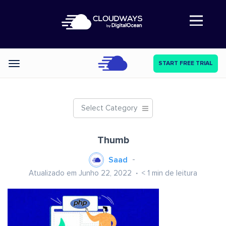
Abre a navegação
START FREE TRIAL
Categories
Select Category
Thumb
Saad
Atualizado em Junho 22, 2022
< 1
min de leitura