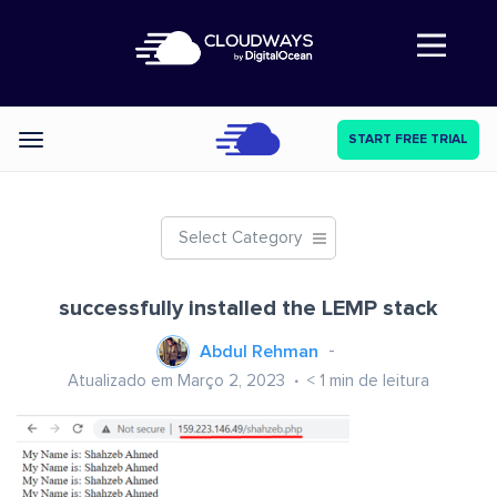
Abre a navegação
START FREE TRIAL
Categories
Select Category
successfully installed the LEMP stack
Abdul Rehman
Atualizado em Março 2, 2023
< 1
min de leitura