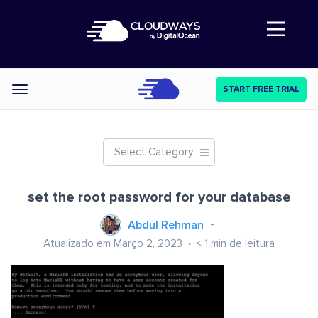
Abre a navegação
START FREE TRIAL
Categories
Select Category
set the root password for your database
Abdul Rehman
Atualizado em Março 2, 2023
< 1
min de leitura