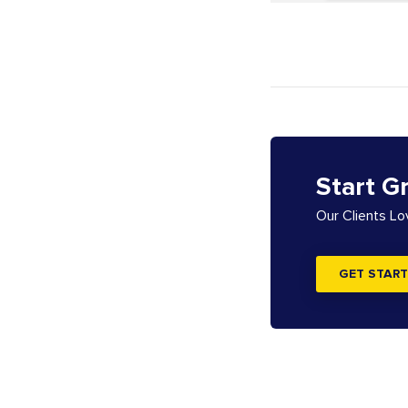
Start G
Our Clients L
GET START