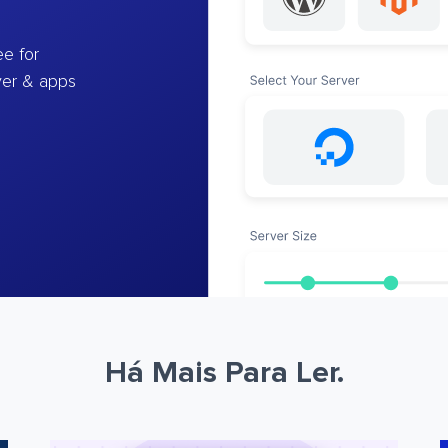
e for
ver & apps
Há Mais Para Ler.