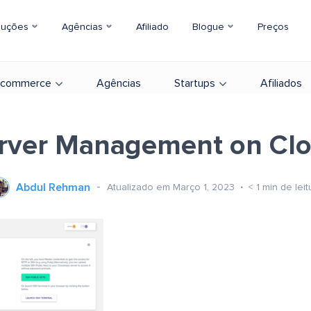
luções
Agências
Afiliado
Blogue
Preços
-commerce
Agências
Startups
Afiliados
rver Management on Cl
Abdul Rehman
Atualizado em Março 1, 2023
< 1
min de leit