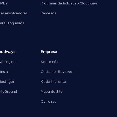
SMBs
Programa de Indicação Cloudways
esenvolvedores
Parceiros
ra Blogueiros
oudways
Empresa
WP Engine
Sobre nós
insta
Customer Reviews
ostinger
Kit de Imprensa
SiteGround
Mapa do Site
Carreiras