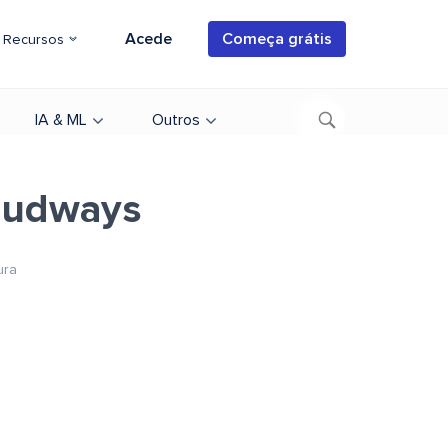
Acede
Começa grátis
Recursos
IA & ML
Outros
oudways
ura