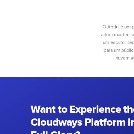
O Abdul é um pr
adora manter-se
um escritor té
para um públic
nuvem at
Want to Experience th
Cloudways Platform in