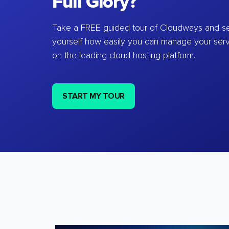
Full Glory?
Take a FREE guided tour of Cloudways and se
yourself how easily you can manage your ser
on the leading cloud-hosting platform.
START MY TOUR