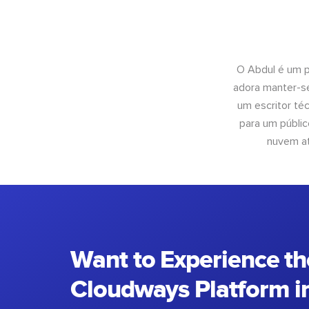
O Abdul é um pr
adora manter-se
um escritor té
para um públic
nuvem at
Want to Experience th
Cloudways Platform in