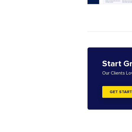
Start G
Our Clients L
GET START