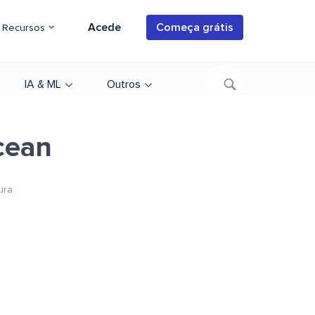
Acede
Começa grátis
Recursos
IA & ML
Outros
cean
ura