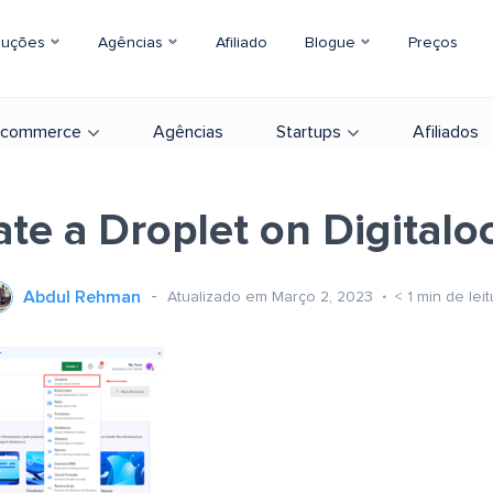
luções
Agências
Afiliado
Blogue
Preços
-commerce
Agências
Startups
Afiliados
ate a Droplet on Digitalo
Abdul Rehman
Atualizado em Março 2, 2023
< 1
min de leit