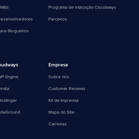
SMBs
Programa de Indicação Cloudways
esenvolvedores
Parceiros
ra Blogueiros
oudways
Empresa
WP Engine
Sobre nós
insta
Customer Reviews
ostinger
Kit de Imprensa
SiteGround
Mapa do Site
Carreiras