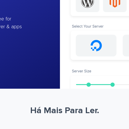
e for
ver & apps
Há Mais Para Ler.