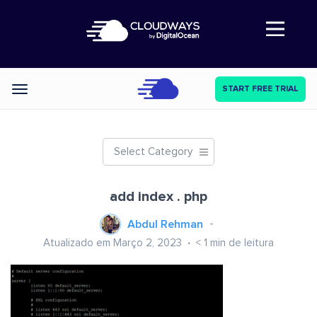
Abre a navegação
START FREE TRIAL
Categories
Select Category
add index . php
Abdul Rehman
Atualizado em Março 2, 2023
< 1
min de leitura