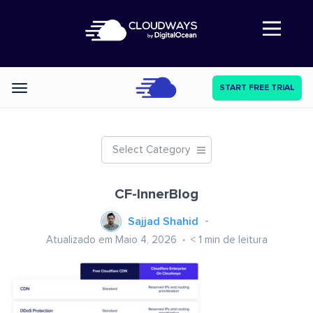
Abre a navegação
START FREE TRIAL
Categories
Select Category
CF-InnerBlog
Sajjad Shahid
Atualizado em Maio 4, 2026
< 1
min de leitura