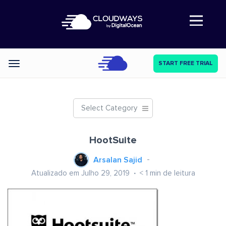
Abre a navegação
START FREE TRIAL
Categories
Select Category
HootSuite
Arsalan Sajid
Atualizado em Julho 29, 2019
< 1
min de leitura