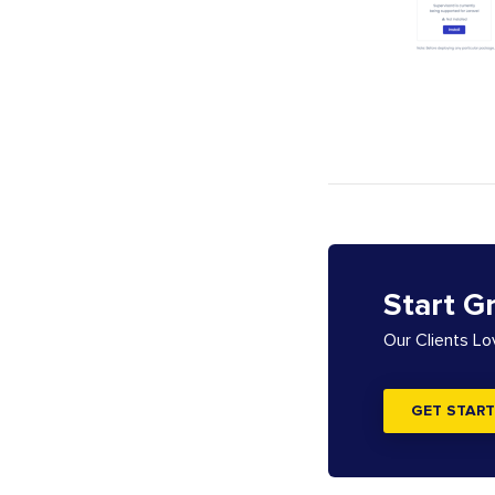
Start G
Our Clients L
GET START