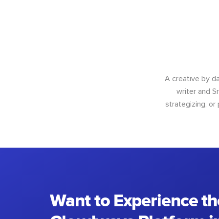
A creative by da
writer and S
strategizing, or
Want to Experience th