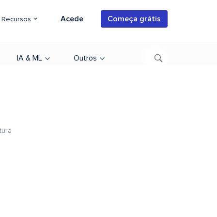
Acede
Começa grátis
Recursos
IA & ML
Outros
tura