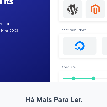
 Its
e for
ver & apps
Há Mais Para Ler.