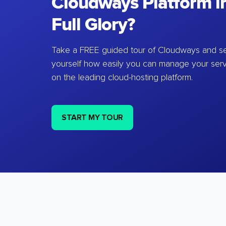
Cloudways Platform in
Full Glory?
Take a FREE guided tour of Cloudways and se
yourself how easily you can manage your ser
on the leading cloud-hosting platform.
START MY TOUR