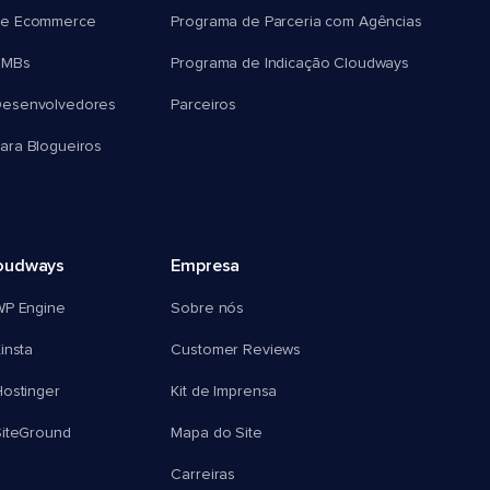
e Ecommerce
Programa de Parceria com Agências
SMBs
Programa de Indicação Cloudways
esenvolvedores
Parceiros
ra Blogueiros
oudways
Empresa
WP Engine
Sobre nós
insta
Customer Reviews
ostinger
Kit de Imprensa
SiteGround
Mapa do Site
Carreiras