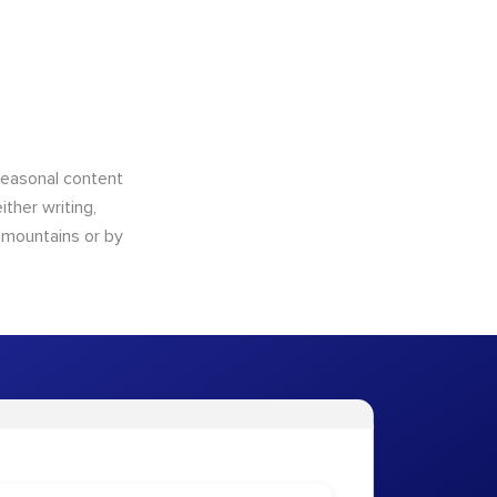
 seasonal content
ther writing,
e mountains or by